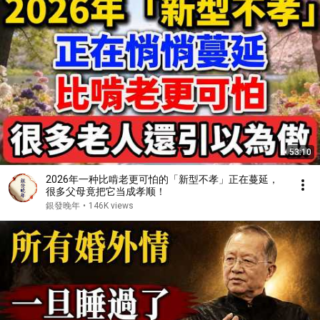
53:10
2026年一种比啃老更可怕的「新型不孝」正在蔓延，
很多父母竟把它当成孝顺！
銀發晚年
•
146K views