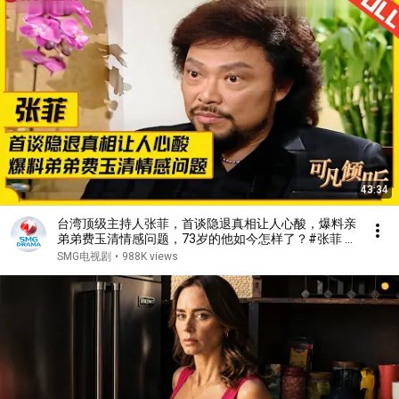
43:34
台湾顶级主持人张菲，首谈隐退真相让人心酸，爆料亲
弟弟费玉清情感问题，73岁的他如今怎样了？#张菲 #
费玉清 #可凡倾听 FULL
SMG电视剧
•
988K views