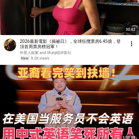
30:42
2026最新電影《揭祕日》，全球狂攬票房6.45億，登
頂首周票房榜冠軍！
外星人探案 and Sharp锐评影社
New
8.2K views
1:30:08