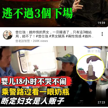
19:59
曾仕強：婚外情的男女，一旦睡過了，只有這3種結
局，錯不了！#曾仕強 #男女關系 #兩性情感 #婚外情
#出軌 #婚姻 #現實 #人生感悟 #易經
曾老說智慧
•
268K views
27:23