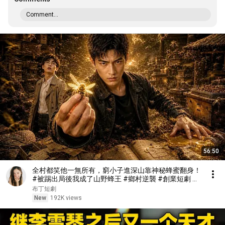
Comment...
56:50
全村都笑他一無所有，窮小子進深山靠神秘蜂蜜翻身！
#被踢出局後我成了山野蜂王 #鄉村逆襲 #創業短劇 #
養蜂致富 #窮小子逆襲 #打臉爽劇 #白手起家 #人生翻
布丁短劇
盤 #熱門短劇
New
192K views