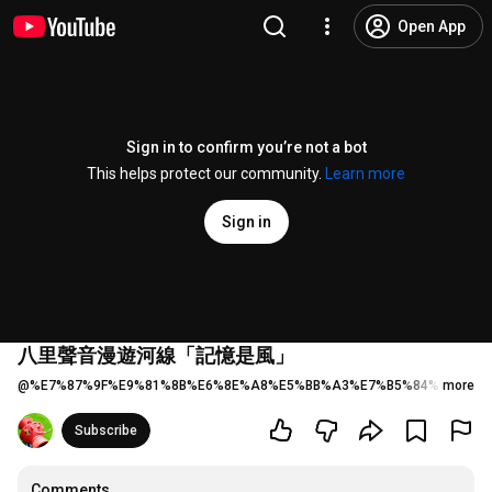
Open App
Sign in to confirm you’re not a bot
This helps protect our community.
Learn more
Sign in
八里聲音漫遊河線「記憶是風」
@
%E7%87%9F%E9%81%8B%E6%8E%A8%E5%BB%A3%E7%B5%84%E5%8D
more
Subscribe
Comments