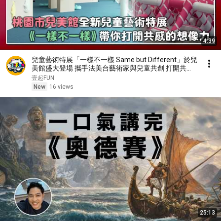
4:39
兒童藝術特展「一樣不一樣 Same but Different」於兒
美館盛大登場 攜手法美台藝術家與兒童共創 打開共感
與同理的想像力！| 鮮貨報報 | 壹起FUN
壹起FUN
New
16 views
25:13