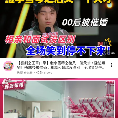
1:30:44
【喜劇之王單口季】繼李雪琴之後又一個天才！陳述爆
笑吐槽00後被催婚，相親和麵試沒區別，全場笑到停
不下來！#喜剧 #搞笑 #standupcomedy #脱口秀
热综抢先看
•
405K views