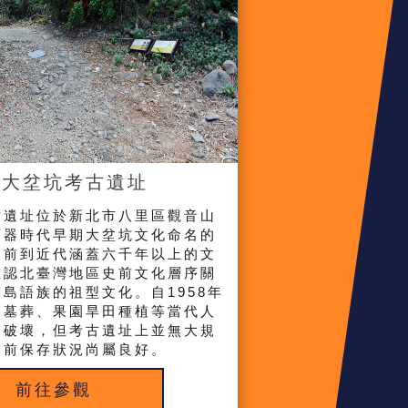
定大坌坑考古遺址
古遺址位於新北市八里區觀音山
石器時代早期大坌坑文化命名的
史前到近代涵蓋六千年以上的文
確認北臺灣地區史前文化層序關
島語族的祖型文化。自1958年
受墓葬、果園旱田種植等當代人
部破壞，但考古遺址上並無大規
目前保存狀況尚屬良好。
前往參觀