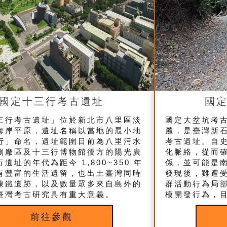
國定十三行考古遺址
國
三行考古遺址」位於新北市八里區淡
國定大坌坑考
海岸平原，遺址名稱以當地的最小地
麓，是臺灣新
行」命名，遺址範圍目前為八里污水
考古遺址。自
側廠區及十三行博物館後方的陽光廣
化脈絡，從而
遺址的年代為距今 1,800~350 年
係，並可能是南
有豐富的生活遺留，也出土臺灣同時
發現後，雖遭
煉鐵遺跡，以及數量眾多來自島外的
群活動行為局
臺灣考古研究具有重大意義。
模開發行為，
前往參觀