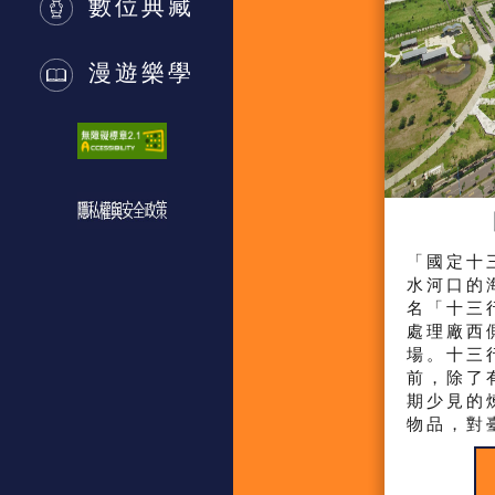
數位典藏
漫遊樂學
「國定十
水河口的
名「十三
處理廠西
場。十三行
前，除了
期少見的
物品，對