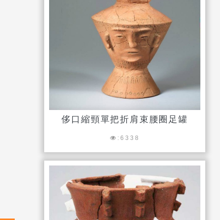
侈口縮頸單把折肩束腰圈足罐
:6338